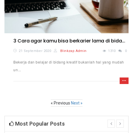
3 Cara agar kamu bisa berkarier lama di bida...
21 September 2020
Blinkzap Admin
1310
0
Bekerja dan belajar di bidang kreatif bukanlah hal yang mudah
un...
« Previous
Next »
Most Popular Posts
prev
next