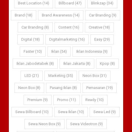
Best Location (14)
Billboard (47)
Blinkzap (34)
Brand (18)
Brand Awareness (14)
Car Branding (9)
Car Branding (8)
Content (16)
Creative (18)
Digital (18)
Digitalmarketing (16)
Easy (29)
Faster (10)
Iklan (54)
Iklan Indonesia (9)
Iklan Jabodetabek (8)
Iklan Jakarta (8)
Kpop (8)
LED (21)
Marketing (35)
Neon Box (31)
Neon Box (8)
Pasang Iklan (8)
Pemasaran (19)
Premium (9)
Promo (11)
Ready (10)
Sewa Billboard (10)
Sewa Iklan (10)
Sewa Led (9)
Sewa Neon Box (9)
Sewa Videotron (9)