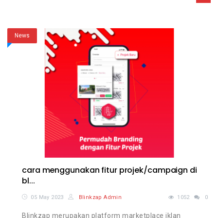
News
cara menggunakan fitur projek/campaign di
bl...
05 May 2023
Blinkzap Admin
1052
0
Blinkzap merupakan platform marketplace iklan