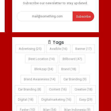
Subscribe our newsletter to stay updated.
Subscribe
Tags
Advertising (25)
Availble (16)
Banner (17)
Best Location (14)
Billboard (47)
Blinkzap (34)
Brand (18)
Brand Awareness (14)
Car Branding (9)
Car Branding (8)
Content (16)
Creative (18)
Digital (18)
Digitalmarketing (16)
Easy (29)
Faster (10)
Iklan (54)
Iklan Indonesia (9)