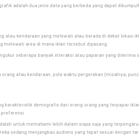
ografik adalah dua jenis data yang berbeda yang dapat dikumpul
ang atau kendaraan yang melewati atau berada di dekat lokasi i
 melewati area di mana iklan tersebut dipasang.
ngukur seberapa banyak interaksi atau paparan yang diterima ol
 orang atau kendaraan, pola waktu pergerakan (misalnya, puncak
 karakteristik demografis dari orang-orang yang terpapar ikla
u preferensi.
alah untuk memahami lebih dalam siapa saja yang terpengaruh 
eka sedang menjangkau audiens yang tepat sesuai dengan tar