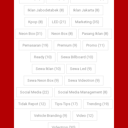
Iklan Jabodetabek (8)
Iklan Jakarta (8)
Kpop (8)
LED (21)
Marketing (35)
Neon Box (31)
Neon Box (8)
Pasang Iklan (8)
Pemasaran (19)
Premium (9)
Promo (11)
Ready (10)
Sewa Billboard (10)
Sewa Iklan (10)
Sewa Led (9)
Sewa Neon Box (9)
Sewa Videotron (9)
Social Media (22)
Social Media Management (8)
Tidak Repot (12)
Tips-Tips (17)
Trending (19)
Vehicle Branding (9)
Video (12)
Videotron (30)