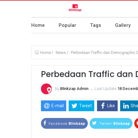
Home
Popular
Tags
Gallery
Home
/
News
/
Perbedaan Traffic dan Demographic 
Perbedaan Traffic dan
By
Blinkzap Admin
ــ
Last Update
18 Decemb
E-mail
Tweet
Like
Sha
Facebook
Blinkzap
Twitter
Blinkzap