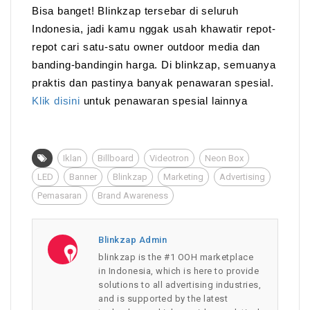
Bisa banget! Blinkzap tersebar di seluruh
Indonesia, jadi kamu nggak usah khawatir repot-
repot cari satu-satu owner outdoor media dan
banding-bandingin harga. Di blinkzap, semuanya
praktis dan pastinya banyak penawaran spesial.
Klik disini
untuk penawaran spesial lainnya
Iklan
Billboard
Videotron
Neon Box
LED
Banner
Blinkzap
Marketing
Advertising
Pemasaran
Brand Awareness
Blinkzap Admin
blinkzap is the #1 OOH marketplace
in Indonesia, which is here to provide
solutions to all advertising industries,
and is supported by the latest