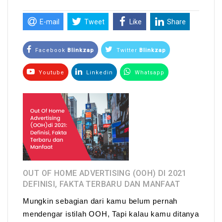
E-mail
Tweet
Like
Share
Facebook
Blinkzap
Twitter
Blinkzap
Youtube
Linkedin
Whatsapp
OUT OF HOME ADVERTISING (OOH) DI 2021
DEFINISI, FAKTA TERBARU DAN MANFAAT
Mungkin sebagian dari kamu belum pernah
mendengar istilah OOH, Tapi kalau kamu ditanya